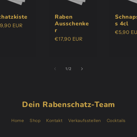
chatzkiste
Raben
Schnap
Ausschenke
s 4cl
ormaler
19,90 EUR
r
Normale
€5,90 E
eis
Normaler
€17,90 EUR
Preis
Preis
von
1
/
2
Dein Rabenschatz-Team
Home
Shop
Kontakt
Verkaufsstellen
Cocktails