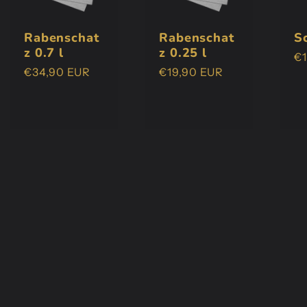
Rabenschat
Rabenschat
S
z 0.7 l
z 0.25 l
N
€
Normaler
€34,90 EUR
Normaler
€19,90 EUR
Pr
Preis
Preis