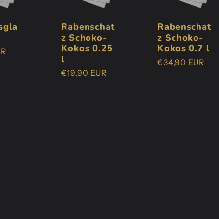
Rabenschat
Rabenschat
sgla
z Schoko-
z Schoko-
Kokos 0.25
Kokos 0.7 l
r
UR
l
Normaler
€34,90 EUR
Normaler
€19,90 EUR
Preis
Preis